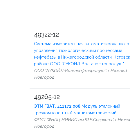
49322-12
Система измерительная автоматизированного
управления технологическими процессами
нефтебазы в Нижегородской области, Кстовс
районе ООО "ЛУКОЙЛ-Волганефтепродукт"
ООО "ЛУКОЙЛ-Волганефтепродукт", г.Нижний
Новгород
49265-12
ЭТМ ГВАТ. 411172.008
Модуль эталонный
трехкомпонентный магнитометрический
ФГУП "ФНПЦ НИИИС им.Ю.Е.Седакова", г.Нижн
Новгород