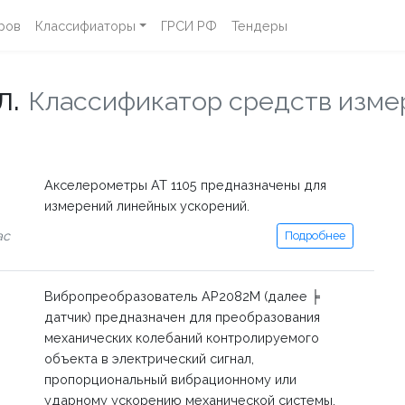
ров
Классифиаторы
ГРСИ РФ
Тендеры
л.
Классификатор средств изме
Акселерометры АТ 1105 предназначены для
измерений линейных ускорений.
ас
Подробнее
Вибропреобразователь АР2082М (далее ╞
датчик) предназначен для преобразования
механических колебаний контролируемого
объекта в электрический сигнал,
пропорциональный вибрационному или
ударному ускорению механической системы,