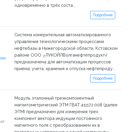
одновременно в трёх соста...
Подробнее
Система измерительная автоматизированного
управления технологическими процессами
нефтебазы в Нижегородской области, Кстовском
районе ООО ┌ЛУКОЙЛВолганефтепродукт√
ком
предназначена для автоматизации процессов
приема, учета, хранения и отпуска нефтепроду...
Подробнее
Модуль эталонный трехкомпонентный
магнитометрический ЭТМ ГВАТ.411172.008 (далее
ЭТМ) предназначен для измерения трех
компонент вектора индукции постоянного
ий
магнитного поля с преобразованием их в
постоянные напряжения и одной компоненты