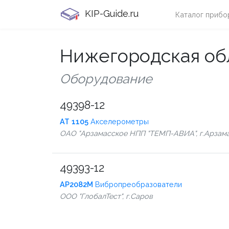
KIP-Guide.ru
Каталог прибо
Нижегородская об
Оборудование
49398-12
АТ 1105
Акселерометры
ОАО "Арзамасское НПП "ТЕМП-АВИА", г.Арзам
49393-12
АР2082М
Вибропреобразователи
ООО "ГлобалТест", г.Саров