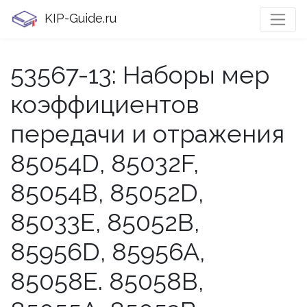
KIP-Guide.ru
53567-13: Наборы мер
коэффициентов
передачи и отражения
85054D, 85032F,
85054B, 85052D,
85033E, 85052B,
85956D, 85956A,
85058E. 85058B,